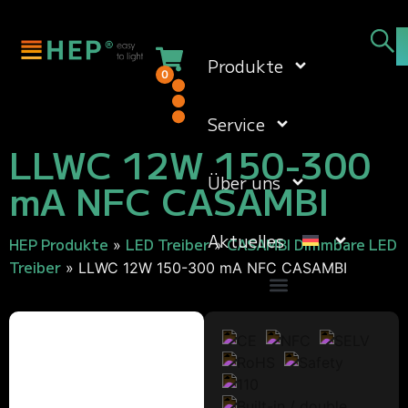
Produkte
0
Service
LLWC 12W 150-300
Über uns
mA NFC CASAMBI
Aktuelles
HEP Produkte
LED Treiber
CASAMBI Dimmbare LED
»
»
Treiber
»
LLWC 12W 150-300 mA NFC CASAMBI