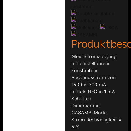
Produktbes
Gleichstromausgang
mit einstellbarem
konstantem
Ausgangsstrom von
150 bis 300 mA
mittels NFC in 1 mA
Schritten
Dimmbar mit
CASAMBI Modul
Strom Restwelligkeit ±
5 %