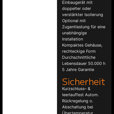
Einbaugerät mit
doppelter oder
verstärkter Isolierung
Optional mit
Zugentlastung für eine
unabhängige
Installation
Kompaktes Gehäuse,
rechteckige Form
Durchschnittliche
Lebensdauer 50.000 h
5 Jahre Garantie
Sicherheit
Kurzschluss– &
leerlauffest Autom.
Rückregelung o.
Abschaltung bei
Übertemperatur