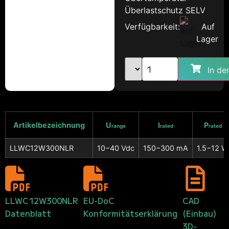
Überlastschutz SELV
Verfügbarkeit:
Auf
Lager
In de
Artikelbezeichnung
U
I
P
range
rated
rated
LLWC12W300NLR
10−40 Vdc
150−300 mA
1.5−12 W
LLWC12W300NLR
EU-DoC
CAD
Datenblatt
Konformitätserklärung
(Einbau)
3D-