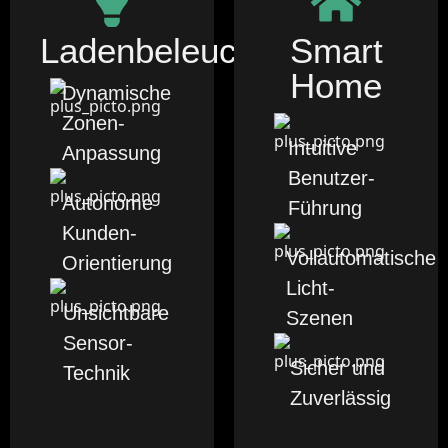
Ladenbeleuchtung
Smart
Home
Dynamische
Zonen-
Intuitive
Anpassung
Benutzer-
Autonome
Führung
Kunden-
Vollautomatische
Orientierung
Licht-
Unsichtbare
Szenen
Sensor-
Sicher und
Technik
Zuverlässig
Smart Home