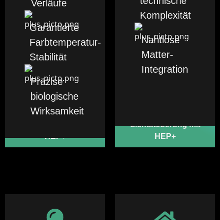
technische
Verläufe
Komplexität
Garantierte
Nahtlose
Farbtemperatur-
Matter-
Stabilität
Integration
Präzise
biologische
Wirksamkeit
Programmierbare
HCL Lichtsteuerung mit
Lichtsteuerung mit
HEP+
HEP+