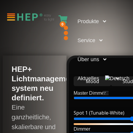
Produkte
0
Service
Über uns
HEP+
Lichtmanagement­
Aktuelles
Mood
Stud
system neu
Master Dimmer
definiert.
Eine
Spot 1 (Tunable-White)
ganzheitliche,
skalierbare und
Dimmer