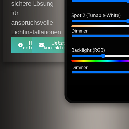
sichere Lösung
für
Spot 2 (Tunable-White)
anspruchsvolle
Dimmer
Lichtinstallationen.
HEP+
Jetzt
entdecken
kontaktieren
Backlight (RGB)
Dimmer