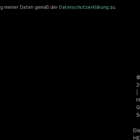
ng meiner Daten gemäß der
Datenschutzerklärung
zu.
2
|
H
G
S
Di
HE