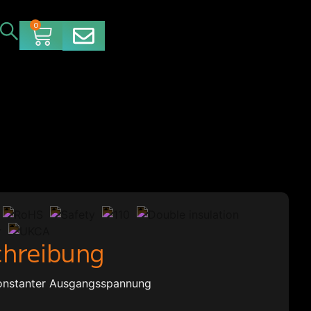
0
chreibung
onstanter Ausgangsspannung