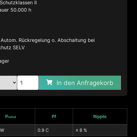
Schutzklassen II
auer 50.000 h
t Autom. Rückregelung o. Abschaltung bei
chutz SELV
ager
In den Anfragekorb
P
Pf
Ripple
rated
 W
0.9 C
± 8 %