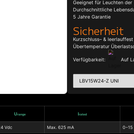
Geeignet für Leuchten der 
Durchschnittliche Lebensd
5 Jahre Garantie
Sicherheit
Kurzschluss– & leerlauffes
Übertemperatur Überlasts
Verfügbarkeit:
Auf L
U
I
range
rated
24 Vdc
Max. 625 mA
0−15