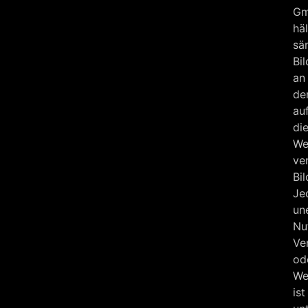
G
häl
sä
Bi
an
de
au
di
We
ve
Bil
Je
un
Nu
Ve
od
We
ist