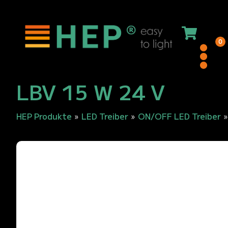
0
LBV 15 W 24 V
HEP Produkte
LED Treiber
ON/OFF LED Treiber
»
»