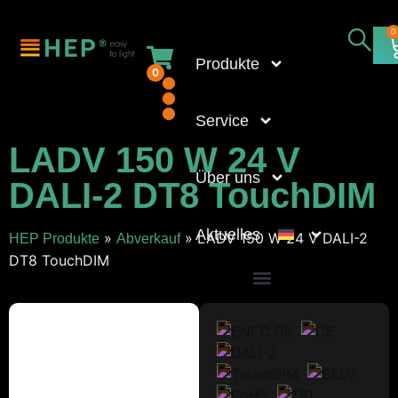
0
Produkte
0
Service
LADV 150 W 24 V
Über uns
DALI-2 DT8 TouchDIM
Aktuelles
»
»
LADV 150 W 24 V DALI-2
HEP Produkte
Abverkauf
DT8 TouchDIM