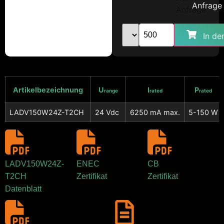
Anfrage
In de
Artikelbezeichnung
U
I
P
range
rated
rated
LADV150W24Z-T2CH
24 Vdc
6250 mA max.
5-150 W
LADV150W24Z-
ENEC
CB
T2CH
Zertifikat
Zertifikat
Datenblatt