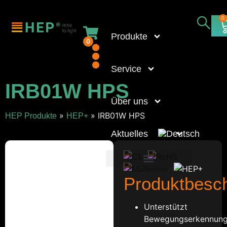
0
Produkte
0
Service
IRB01W HPS
Über uns
»
»
IRB01W HPS
HEP Produkte
HEP+
Aktuelles
Produktbesc
Unterstützt
Bewegungserkennun