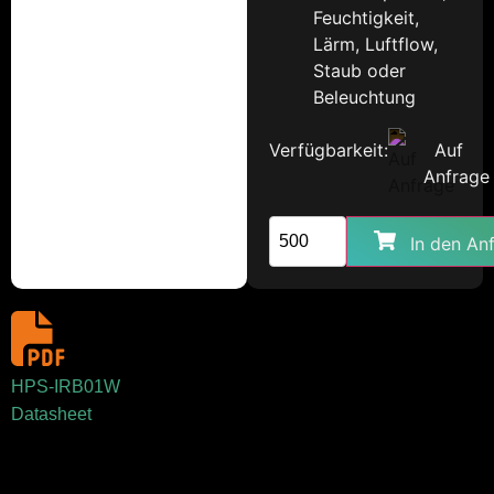
Feuchtigkeit,
Lärm, Luftflow,
Staub oder
Beleuchtung
Verfügbarkeit:
Auf
Anfrage
In den An
HPS-IRB01W
Datasheet