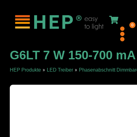
0
G6LT 7 W 150-700 mA
»
»
HEP Produkte
LED Treiber
Phasenabschnitt Dimmbar