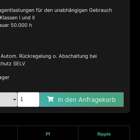
gentlastungen für den unabhängigen Gebrauch
lassen I und II
auer 50.000 h
t Autom. Rückregelung o. Abschaltung bei
chutz SELV
ager
In den Anfragekorb
Pf
Ripple