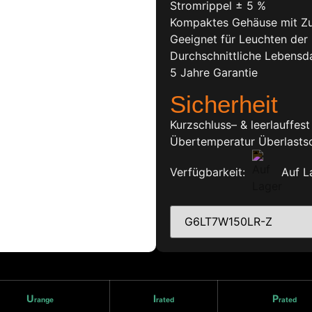
Stromrippel ± 5 %
Kompaktes Gehäuse mit Zu
Geeignet für Leuchten der K
Durchschnittliche Lebensd
5 Jahre Garantie
Sicherheit
Kurzschluss– & leerlauffes
Übertemperatur Überlasts
Verfügbarkeit:
Auf L
U
I
P
range
rated
rated