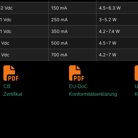
2 Vdc
150 mA
4.5−6.3 W
1 Vdc
250 mA
3−5.2 W
1 Vdc
350 mA
4.2−7.4 W
 Vdc
500 mA
4.5−7 W
 Vdc
700 mA
4.2−7 W
CB
EU-DoC
U
Zertifikat
Konformitätserklärung
K