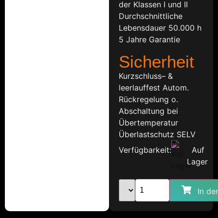
der Klassen I und II
Durchschnittliche
Lebensdauer 50.000 h
5 Jahre Garantie
Sicherheit
Kurzschluss– &
leerlauffest Autom.
Rückregelung o.
Abschaltung bei
Übertemperatur
Überlastschutz SELV
Verfügbarkeit:
Auf
Lager
In de