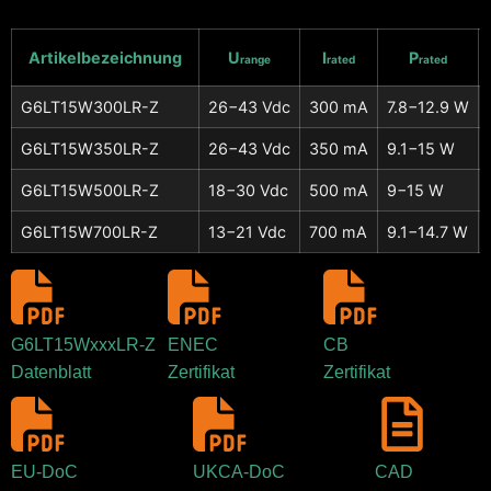
Artikelbezeichnung
U
I
P
range
rated
rated
G6LT15W300LR-Z
26−43 Vdc
300 mA
7.8−12.9 W
G6LT15W350LR-Z
26−43 Vdc
350 mA
9.1−15 W
G6LT15W500LR-Z
18−30 Vdc
500 mA
9−15 W
G6LT15W700LR-Z
13−21 Vdc
700 mA
9.1−14.7 W
G6LT15WxxxLR-Z
ENEC
CB
Datenblatt
Zertifikat
Zertifikat
EU-DoC
UKCA-DoC
CAD