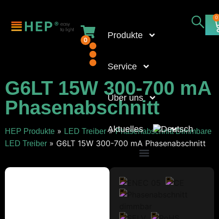
0
Produkte
0
Service
G6LT 15W 300-700 mA
Über uns
Phasenabschnitt
Aktuelles
»
»
HEP Produkte
LED Treiber
Phasenabschnitt Dimmbare
»
G6LT 15W 300-700 mA Phasenabschnitt
LED Treiber