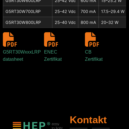
G5RT30W600LRP
25–42 Vdc
600 mA
15–25.2 W
G5RT30W700LRP
25–42 Vdc
700 mA
17.5–29.4 W
G5RT30W800LRP
25–40 Vdc
800 mA
20–32 W
G5RT30WxxxLRP
ENEC
CB
datasheet
Zertifikat
Zertifikat
Kontakt