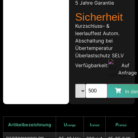
5 Jahre Garantie
Sicherheit
Kurzschluss– &
leerlauffest Autom.
Abschaltung bei
Übertemperatur
Überlastschutz SELV
Verfügbarkeit:
Auf
Anfrage
In de
Artikelbezeichnung
U
I
P
range
rated
rated