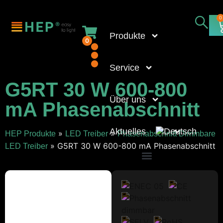
0
Produkte
0
Service
G5RT 30 W 600-800
Über uns
mA Phasenabschnitt
Aktuelles
»
»
HEP Produkte
LED Treiber
Phasenabschnitt Dimmbare
»
G5RT 30 W 600-800 mA Phasenabschnitt
LED Treiber